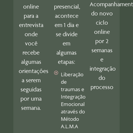
Acompanhamen
online
presencial,
do novo
para a
acontece
ciclo
entrevista
em 1 dia e
online
onde
se divide
por 2
você
em
semanas
recebe
algumas
e
algumas
etapas:
integração
orientações
Liberação
do
a serem
de
processo
seguidas
traumas e
Integração
por uma
Emocional
semana.
através do
Método
A.L.M.A