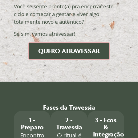
Você se sente pronto(a) pra encerrar este
ciclo e começar a gestar e viver algo
totalmente novo e autêntico?
Se sim, vamos atravessar!
QUERO ATRAVESSAR
Fases da Travessia
1 -
2 -
3 - Ecos
Preparo
Travessia
&
Integração
Encontro
O ritual é